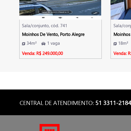
Sala/conjunto, cód. 741
Sala/con
Moinhos De Vento, Porto Alegre
Moinhos 
34m²
1 vaga
18m²
Venda: R$ 249.000,00
Venda: R
CENTRAL DE ATENDIMENTO:
51 3311-218