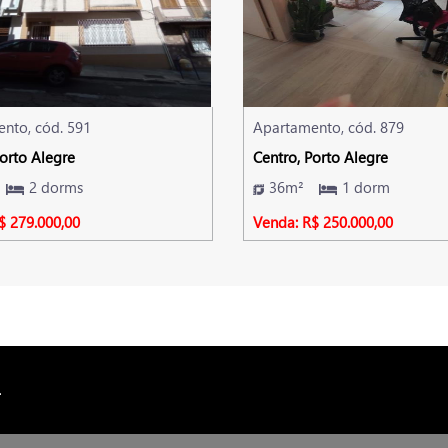
nto, cód. 591
Apartamento, cód. 879
Porto Alegre
Centro, Porto Alegre
2 dorms
36m²
1 dorm
$ 279.000,00
Venda: R$ 250.000,00
4